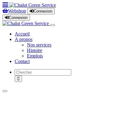
Webshop
Connexion
Connexion
Accueil
A propos
Nos services
Histoire
Emplois
Contact
Produits
Nos marques
Occasions
Locations
Promotions
Magasins
News
Service après-vente
Revendeurs