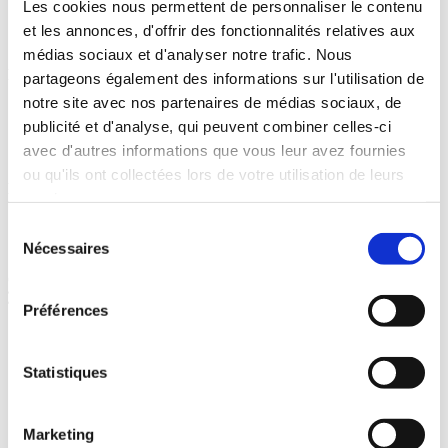
Les cookies nous permettent de personnaliser le contenu
Nos services
et les annonces, d'offrir des fonctionnalités relatives aux
Contact
médias sociaux et d'analyser notre trafic. Nous
Produits & Support
partageons également des informations sur l'utilisation de
notre site avec nos partenaires de médias sociaux, de
Nos produits
publicité et d'analyse, qui peuvent combiner celles-ci
Service après-vente
Actualités
avec d'autres informations que vous leur avez fournies
ou qu'ils ont collectées lors de votre utilisation de leurs
Légal
services.
Conditions
Sélection
Nécessaires
du
consentement
Copyright © 2026 Chalut Green Service
Tous droits réservés
Préférences
Produits
Tout voir dans Produits
Soins du gazon
Statistiques
Tout voir dans Soins du gazon
Tondeuses à Gazon
Tout voir dans Tondeuses à Gazon
Marketing
Tondeuses robot Stihl