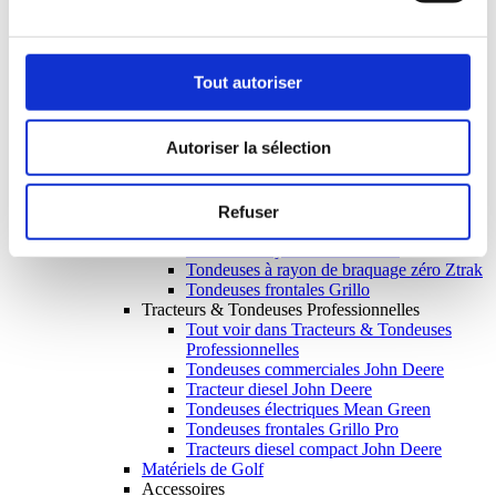
Tondeuses à batterie
Tondeuses essence à conducteur marchant
Tondeuses PRO à conducteur marchant
Tondeuses hélicoïdales à cylindre
Tout autoriser
Scarificateurs
Tout voir dans Scarificateurs
Scarificateur électrique
Autoriser la sélection
Scarificateurs essence
Scarificateurs à remorquer
Tracteurs de Jardin & Tondeuses Autoportées
Tout voir dans Tracteurs de Jardin &
Refuser
Tondeuses Autoportées
Tracteurs de jardin John Deere
Tondeuses à rayon de braquage zéro Ztrak
Tondeuses frontales Grillo
Tracteurs & Tondeuses Professionnelles
Tout voir dans Tracteurs & Tondeuses
Professionnelles
Tondeuses commerciales John Deere
Tracteur diesel John Deere
Tondeuses électriques Mean Green
Tondeuses frontales Grillo Pro
Tracteurs diesel compact John Deere
Matériels de Golf
Accessoires