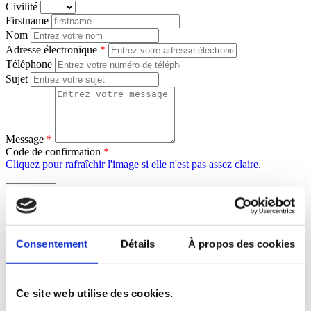
Civilité
Firstname
Nom
Adresse électronique
*
Téléphone
Sujet
Message
*
Code de confirmation
*
Cliquez pour rafraîchir l'image si elle n'est pas assez claire.
Entrer des lettres à inclure dans l'image
Le code est sensible à la casse
Le maximum d'essais autorisés est : 10
Envoyer
Consentement
Détails
À propos des cookies
À propos
Ce site web utilise des cookies.
Nos offres d'emplois
Nos produits